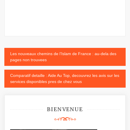
Navigation
Les nouveaux chemins de l’Islam de France : au-dela des
pages non trouvees
de
Comparatif detaille : Aide Au Top, decouvrez les avis sur les
l’article
services disponibles pres de chez vous
BIENVENUE