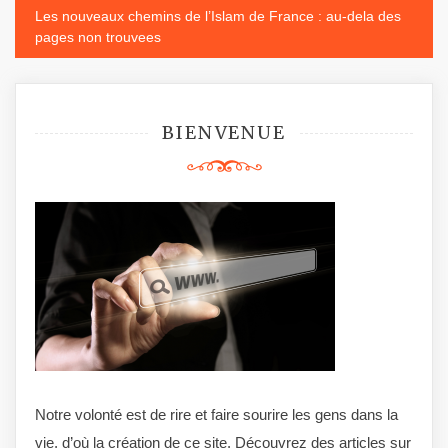
Les nouveaux chemins de l’Islam de France : au-dela des
l’article
pages non trouvees
BIENVENUE
Notre volonté est de rire et faire sourire les gens dans la
vie, d’où la création de ce site. Découvrez des articles sur