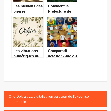
Les bienfaits des
Comment la
prières
Préfecture de
surérogatoire en
Mâcon
Islam : Focus sur
Coordonne les
les Sunnah
Forces de
encadrant la
l’Ordre pour
prière obligatoire
Votre Protection
Les vibrations
Comparatif
numériques du
detaille : Aide Au
prénom Olivier :
Top, decouvrez
une analyse
les avis sur les
complète
services
disponibles pres
de chez vous
Navigation
One Dekra : La digitalisation au cœur de l’expertise
automobile
de