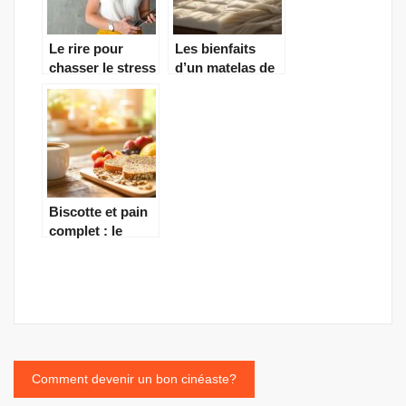
Le rire pour
Les bienfaits
chasser le stress
d’un matelas de
et se changer les
qualité pour
idées
améliorer la
qualité du
sommeil
Biscotte et pain
complet : le
meilleur
carburant avant
l’entraînement ?
Navigation
Comment devenir un bon cinéaste?